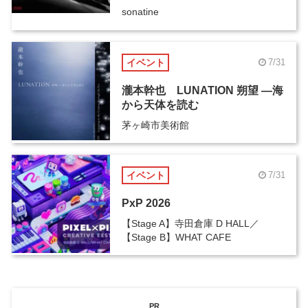
sonatine
イベント
7/31
瀧本幹也 LUNATION 朔望 ―海
から天体を読む
茅ヶ崎市美術館
イベント
7/31
PxP 2026
【Stage A】寺田倉庫 D HALL／
【Stage B】WHAT CAFE
PR