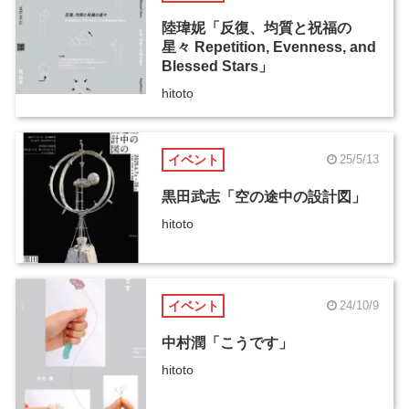
陸瑋妮「反復、均質と祝福の
星々 Repetition, Evenness, and
Blessed Stars」
hitoto
イベント
25/5/13
黒田武志「空の途中の設計図」
hitoto
イベント
24/10/9
中村潤「こうです」
hitoto