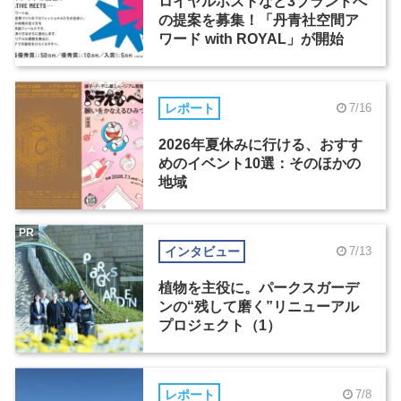
ロイヤルホストなど3ブランドへ
の提案を募集！「丹青社空間ア
ワード with ROYAL」が開始
レポート
7/16
2026年夏休みに行ける、おすす
めのイベント10選：そのほかの
地域
PR
インタビュー
7/13
植物を主役に。パークスガーデ
ンの“残して磨く”リニューアル
プロジェクト（1）
レポート
7/8