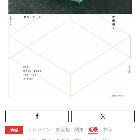
オンライン
東京都
関東
近畿
中部
地域