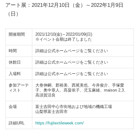
アート展：2021年12月10日（金）～2022年1月9日
（日）
開催期間
2021/12/10(金)～2022/01/09(日)
※イベント会期は終了しました
時間
詳細は公式ホームページをご覧ください
休館日
詳細は公式ホームページをご覧ください
入場料
詳細は公式ホームページをご覧ください
参加アーテ
大巻伸嗣、郡裕美、西尾美也、今井俊介、手塚愛
ィスト
子、奥中章人、髙畠依子、児玉麻緒、maison 2,3、
高須賀活良
会場
富士吉田中心市街地および地域の機織工場
山梨県富士吉田市
詳細URL
https://fujitextileweek.com/