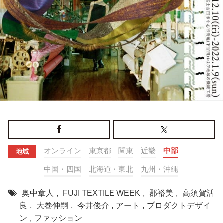
オンライン
東京都
関東
近畿
中部
地域
中国・四国
北海道・東北
九州・沖縄
奥中章人
,
FUJI TEXTILE WEEK
,
郡裕美
,
高須賀活
良
,
大巻伸嗣
,
今井俊介
,
アート
,
プロダクトデザイ
ン
,
ファッション