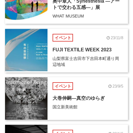
奥中章人「Synesthesia ―アー
トで交わる五感―」展
WHAT MUSEUM
イベント
23/11/8
FUJI TEXTILE WEEK 2023
山梨県富士吉田市下吉田本町通り周
辺地域
イベント
23/9/5
大巻伸嗣―真空のゆらぎ
国立新美術館