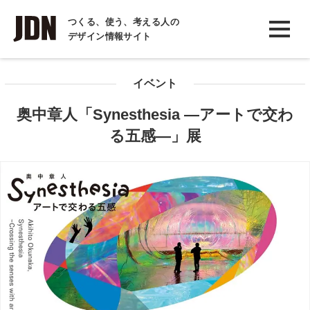
INTERVIEW
つくる、使う、考える人の
デザイン情報サイト
インタビュー
REPORT
イベント
レポート
奥中章人「Synesthesia ―アートで交わ
COLUMN
る五感―」展
コラム