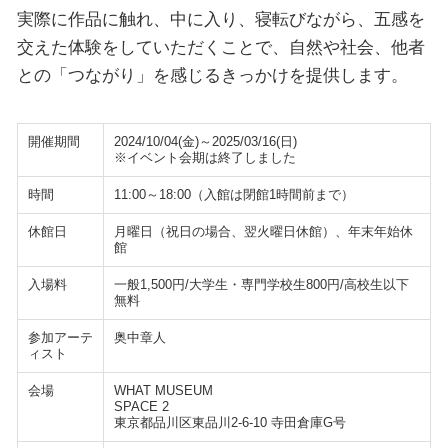
実際に作品に触れ、中に入り、寝転びながら、五感を
交えた体験をしていただくことで、自然や社会、他者
との「つながり」を感じるきっかけを提供します。
開催期間
2024/10/04(金)～2025/03/16(日)
※イベント会期は終了しました
時間
11:00～18:00（入館は閉館1時間前まで）
休館日
月曜日（祝日の場合、翌火曜日休館）、年末年始休
館
入場料
一般1,500円/大学生・専門学校生800円/高校生以下
無料
参加アーテ
奥中章人
ィスト
会場
WHAT MUSEUM
SPACE 2
東京都品川区東品川2-6-10 寺田倉庫G号