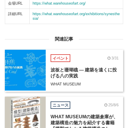
会場URL
https://what.warehouseofart.org/
詳細URL
https://what.warehouseofart.org/exhibitions/synesthe
sia/
関連記事
イベント
3/31
波板と珊瑚礁 ― 建築を遠くに投
げる八の実践
WHAT MUSEUM
ニュース
25/8/6
WHAT MUSEUMの建築倉庫が、
建築構造の魅力を紹介する書籍