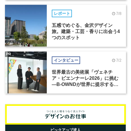
レポート
7/8
五感でめぐる、金沢デザイン
旅。建築・工芸・香りに出会う4
つのスポット
PR
インタビュー
7/2
世界最古の美術展「ヴェネチ
ア・ビエンナーレ2026」に挑む
―B-OWNDが世界に提示する美
の基準とは？（前編）
ピックアップ求人