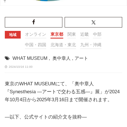
オンライン
東京都
関東
近畿
中部
地域
中国・四国
北海道・東北
九州・沖縄
WHAT MUSEUM
,
奥中章人
,
アート
2024/10/16 11:00
東京のWHAT MUSEUMにて、「奥中章人
『Synesthesia ―アートで交わる五感―』展」が2024
年10月4日から2025年3月16日まで開催されます。
—以下、公式サイトの紹介文を抜粋—