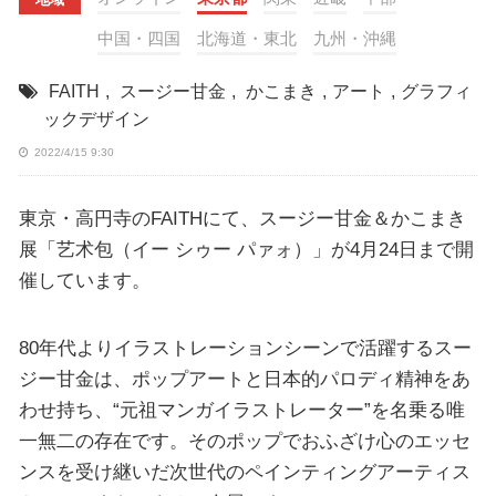
中国・四国
北海道・東北
九州・沖縄
FAITH
,
スージー甘金
,
かこまき
,
アート
,
グラフィ
ックデザイン
2022/4/15 9:30
東京・高円寺のFAITHにて、スージー甘金＆かこまき
展「艺术包（イー シゥー パァォ）」が4月24日まで開
催しています。
80年代よりイラストレーションシーンで活躍するスー
ジー甘金は、ポップアートと日本的パロディ精神をあ
わせ持ち、“元祖マンガイラストレーター”を名乗る唯
一無二の存在です。そのポップでおふざけ心のエッセ
ンスを受け継いだ次世代のペインティングアーティス