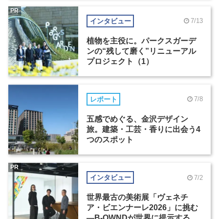
PR
インタビュー
7/13
植物を主役に。パークスガーデ
ンの“残して磨く”リニューアル
プロジェクト（1）
レポート
7/8
五感でめぐる、金沢デザイン
旅。建築・工芸・香りに出会う4
つのスポット
PR
インタビュー
7/2
世界最古の美術展「ヴェネチ
ア・ビエンナーレ2026」に挑む
―B-OWNDが世界に提示する美