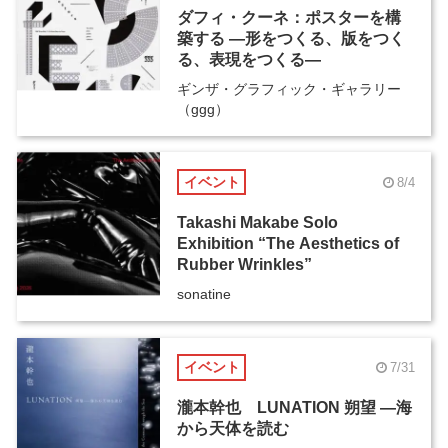
ダフィ・クーネ：ポスターを構
築する ―形をつくる、版をつく
る、表現をつくる―
ギンザ・グラフィック・ギャラリー
（ggg）
イベント
8/4
Takashi Makabe Solo
Exhibition “The Aesthetics of
Rubber Wrinkles”
sonatine
イベント
7/31
瀧本幹也 LUNATION 朔望 ―海
から天体を読む