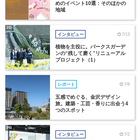
めのイベント10選：そのほかの
地域
PR
インタビュー
7/13
植物を主役に。パークスガーデ
ンの“残して磨く”リニューアル
プロジェクト（1）
レポート
7/8
五感でめぐる、金沢デザイン
旅。建築・工芸・香りに出会う4
つのスポット
PR
インタビュー
7/2