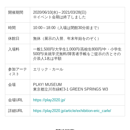
開催期間
2020/06/10(水)～2021/03/28(日)
※イベント会期は終了しました
時間
10:00～18:00（入場は閉館30分前まで）
休館日
無休（展示の入替、年末年始をのぞく）
入場料
一般1,500円/大学生1,000円/高校生800円/中・小学生
500円/未就学児無料/障害者手帳をご提示の方とその
介添人1名は半額
参加アーテ
エリック・カール
ィスト
会場
PLAY! MUSEUM
東京都立川市緑町3-1 GREEN SPRINGS W3
会場URL
https://play2020.jp/
詳細URL
https://play2020.jp/article/exhibition-eric_carle/