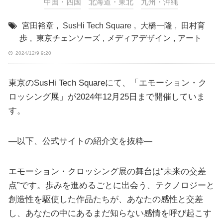
中国・四国
北海道・東北
九州・沖縄
宮田裕章
,
SusHi Tech Square
,
大橋一隆
,
田村育
歩
,
東京チェンソーズ
,
メディアデザイン
,
アート
2024/12/9 9:20
東京のSusHi Tech Squareにて、「エモーション・ク
ロッシング展」が2024年12月25日まで開催していま
す。
—以下、公式サイトの紹介文を抜粋—
エモーション・クロッシング展の舞台は“未来の交差
点”です。歩みを進めるごとに出会う、テクノロジーと
創造性を駆使した作品たちが、あなたの感性と交差
し、あなたの中にあるまだ知らない感情を呼び起こす