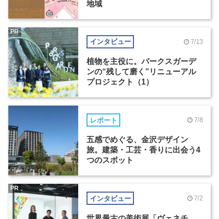
地域
PR
インタビュー
7/13
植物を主役に。パークスガーデ
ンの“残して磨く”リニューアル
プロジェクト（1）
レポート
7/8
五感でめぐる、金沢デザイン
旅。建築・工芸・香りに出会う4
つのスポット
PR
インタビュー
7/2
世界最古の美術展「ヴェネチ