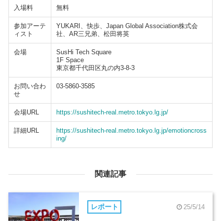
入場料
無料
参加アーテ
YUKARI、快歩、Japan Global Association株式会
ィスト
社、AR三兄弟、松田将英
会場
SusHi Tech Square
1F Space
東京都千代田区丸の内3-8-3
お問い合わ
03-5860-3585
せ
会場URL
https://sushitech-real.metro.tokyo.lg.jp/
詳細URL
https://sushitech-real.metro.tokyo.lg.jp/emotioncross
ing/
関連記事
レポート
25/5/14