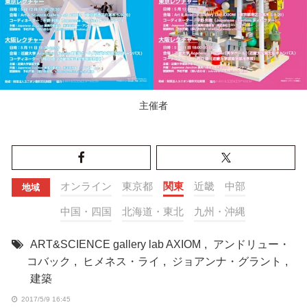
主催者
オンライン
東京都
関東
近畿
中部
地域
中国・四国
北海道・東北
九州・沖縄
ART&SCIENCE gallery lab AXIOM
,
アンドリュー・
コバック
,
ヒメネス・ライ
,
ジョアンナ・グラント
,
建築
2017/5/9 16:45