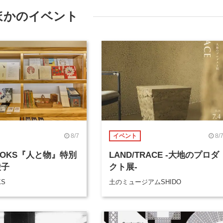
ほかのイベント
8/7
8/
イベント
BOOKS『人と物』特別
LAND/TRACE -大地のプロダ
綾子
クト展-
KS
土のミュージアムSHIDO