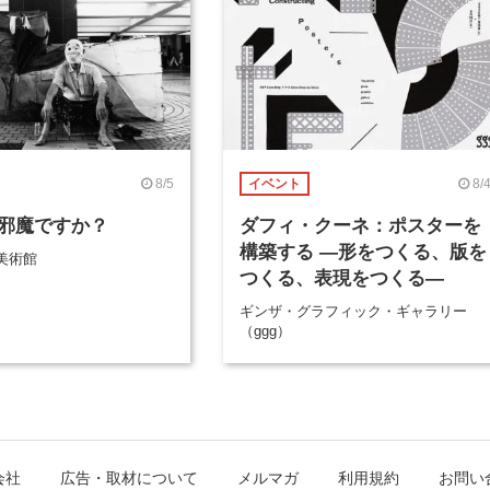
8/5
8/
イベント
邪魔ですか？
ダフィ・クーネ：ポスターを
構築する ―形をつくる、版を
美術館
つくる、表現をつくる―
ギンザ・グラフィック・ギャラリー
（ggg）
会社
広告・取材について
メルマガ
利用規約
お問い