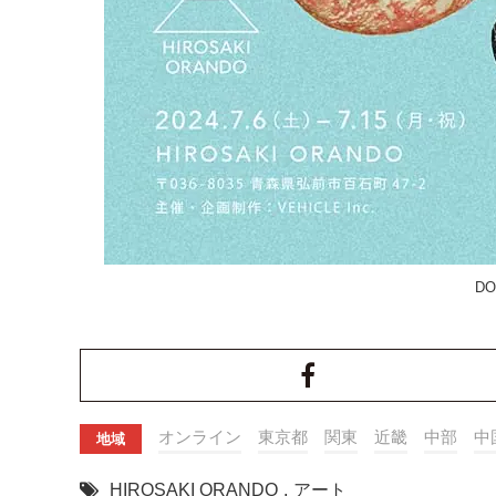
DO
オンライン
東京都
関東
近畿
中部
中
地域
HIROSAKI ORANDO
,
アート