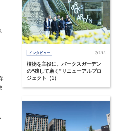
れ
7/13
インタビュー
植物を主役に。パークスガーデン
の“残して磨く”リニューアルプロ
存
ジェクト（1）
ま
見