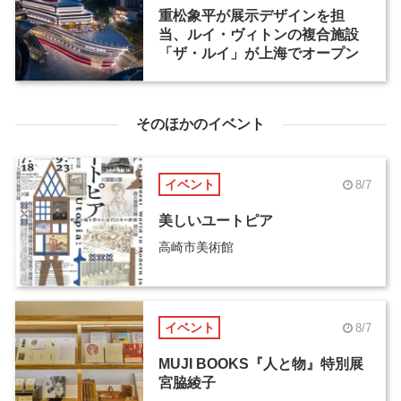
重松象平が展示デザインを担
当、ルイ・ヴィトンの複合施設
「ザ・ルイ」が上海でオープン
そのほかのイベント
イベント
8/7
美しいユートピア
高崎市美術館
イベント
8/7
MUJI BOOKS『人と物』特別展
宮脇綾子