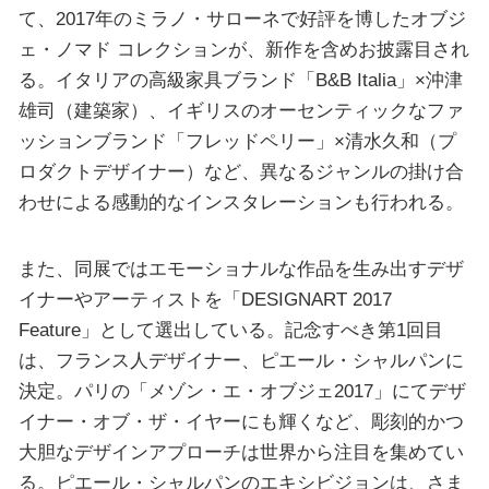
て、2017年のミラノ・サローネで好評を博したオブジ
ェ・ノマド コレクションが、新作を含めお披露目され
る。イタリアの高級家具ブランド「B&B Italia」×沖津
雄司（建築家）、イギリスのオーセンティックなファ
ッションブランド「フレッドペリー」×清水久和（プ
ロダクトデザイナー）など、異なるジャンルの掛け合
わせによる感動的なインスタレーションも行われる。
また、同展ではエモーショナルな作品を生み出すデザ
イナーやアーティストを「DESIGNART 2017
Feature」として選出している。記念すべき第1回目
は、フランス人デザイナー、ピエール・シャルパンに
決定。パリの「メゾン・エ・オブジェ2017」にてデザ
イナー・オブ・ザ・イヤーにも輝くなど、彫刻的かつ
大胆なデザインアプローチは世界から注目を集めてい
る。ピエール・シャルパンのエキシビジョンは、さま