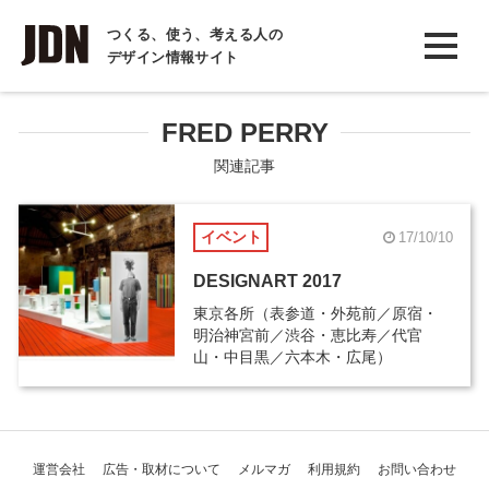
INTERVIEW
つくる、使う、考える人の
デザイン情報サイト
インタビュー
REPORT
FRED PERRY
レポート
関連記事
COLUMN
イベント
17/10/10
コラム
DESIGNART 2017
東京各所（表参道・外苑前／原宿・
明治神宮前／渋谷・恵比寿／代官
山・中目黒／六本木・広尾）
運営会社
広告・取材について
メルマガ
利用規約
お問い合わせ