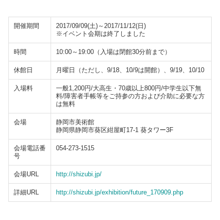
開催期間
2017/09/09(土)～2017/11/12(日)
※イベント会期は終了しました
時間
10:00～19:00（入場は閉館30分前まで）
休館日
月曜日（ただし、9/18、10/9は開館）、9/19、10/10
入場料
一般1,200円/大高生・70歳以上800円/中学生以下無
料/障害者手帳等をご持参の方および介助に必要な方
は無料
会場
静岡市美術館
静岡県静岡市葵区紺屋町17-1 葵タワー3F
会場電話番
054-273-1515
号
会場URL
http://shizubi.jp/
詳細URL
http://shizubi.jp/exhibition/future_170909.php