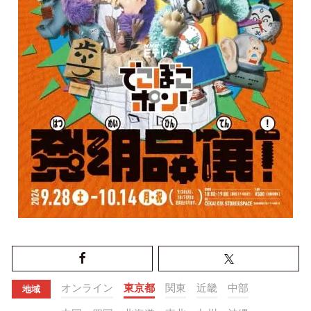
オンライン
東京都
関東
近畿
中部
地域