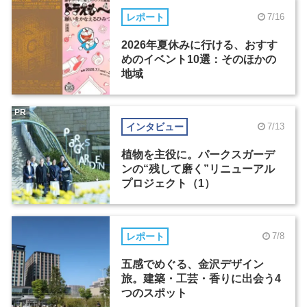
レポート
7/16
2026年夏休みに行ける、おすす
めのイベント10選：そのほかの
地域
PR
インタビュー
7/13
植物を主役に。パークスガーデ
ンの“残して磨く”リニューアル
プロジェクト（1）
レポート
7/8
五感でめぐる、金沢デザイン
旅。建築・工芸・香りに出会う4
つのスポット