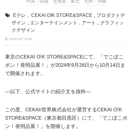
中国・四国
北海道・東北
九州・沖縄
Eテレ
,
CEKAI O!K STORE&SPACE
,
プロダクトデ
ザイン
,
エンターテインメント
,
アート
,
グラフィッ
クデザイン
2024/10/7 10:00
東京のCEKAI O!K STORE&SPACEにて、「でこぼこ
ポン！発明品展！」が2024年9月28日から10月14日ま
で開催されます。
—以下、公式サイトの紹介文を抜粋—
この度、CEKAI/世界株式会社が運営するCEKAI O!K
STORE&SPACE（東京都目黒区）にて、「でこぼこポ
ン！発明品展！」を開催します。