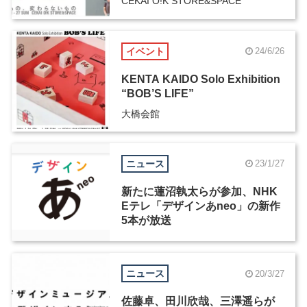
CEKAI O!K STORE&SPACE
イベント
24/6/26
KENTA KAIDO Solo Exhibition
“BOB’S LIFE”
大橋会館
ニュース
23/1/27
新たに蓮沼執太らが参加、NHK
Eテレ「デザインあneo」の新作
5本が放送
ニュース
20/3/27
佐藤卓、田川欣哉、三澤遥らが