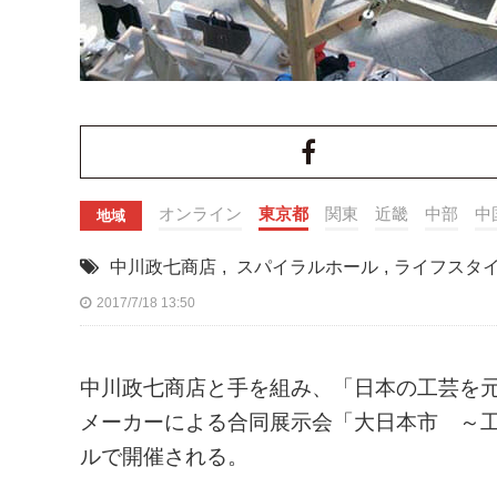
オンライン
東京都
関東
近畿
中部
中
地域
中川政七商店
,
スパイラルホール
,
ライフスタ
2017/7/18 13:50
中川政七商店と手を組み、「日本の工芸を
メーカーによる合同展示会「大日本市 ～
ルで開催される。