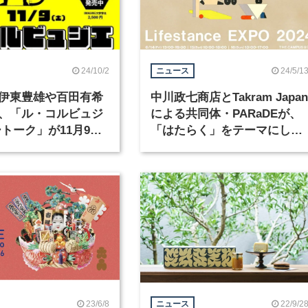
24/10/2
24/5/1
ニュース
伊東豊雄や百田有希
中川政七商店とTakram Japan
、「ル・コルビュジ
による共同体・PARaDEが、
ートーク」が11月9日
「はたらく」をテーマにした
イベント「Lifestance EXPO
2024」を開催
23/6/8
22/9/2
ニュース