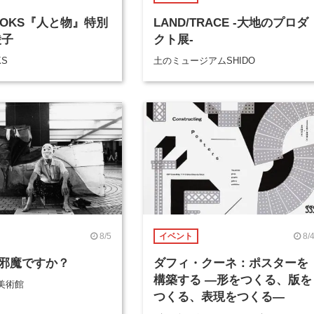
BOOKS『人と物』特別
LAND/TRACE -大地のプロダ
綾子
クト展-
KS
土のミュージアムSHIDO
8/5
8/
イベント
邪魔ですか？
ダフィ・クーネ：ポスターを
構築する ―形をつくる、版を
美術館
つくる、表現をつくる―