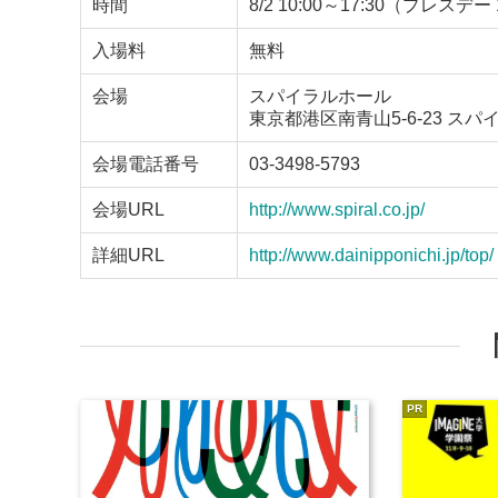
時間
8/2 10:00～17:30（プレスデー 18
入場料
無料
会場
スパイラルホール
東京都港区南青山5-6-23 スパ
会場電話番号
03-3498-5793
会場URL
http://www.spiral.co.jp/
詳細URL
http://www.dainipponichi.jp/top/
PR