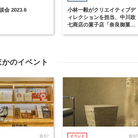
会 2023.6
小林一毅がクリエイティブデ
ィレクションを担当、中川政
七商店の菓子店「奈良御菓子
製造所 ocasi」が10月22日オ
ープン
ほかのイベント
8/7
8/
イベント