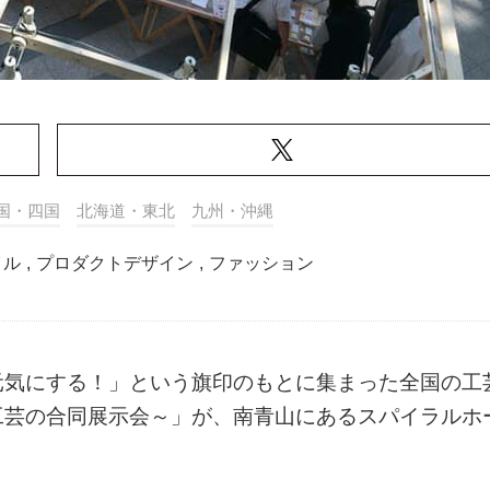
国・四国
北海道・東北
九州・沖縄
イル
,
プロダクトデザイン
,
ファッション
元気にする！」という旗印のもとに集まった全国の工
工芸の合同展示会～」が、南青山にあるスパイラルホ