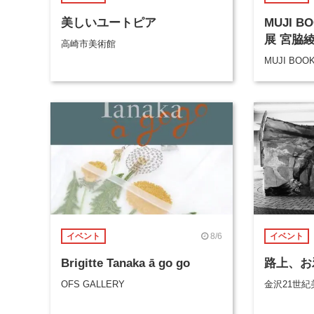
美しいユートピア
MUJI 
展 宮脇
高崎市美術館
MUJI BOO
8/6
イベント
イベント
Brigitte Tanaka ā go go
路上、お
OFS GALLERY
金沢21世紀