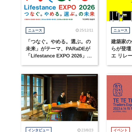
25/12/11
ニュース
ニュース
「つなぐ。やめる。選ぶ。の
建築家の
未来」がテーマ、PARaDEが
らが登壇
「Lifestance EXPO 2026」を
エ リレ
開催
に開催
23/8/23
インタビュー
イベント