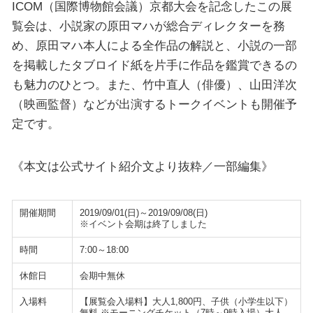
ICOM（国際博物館会議）京都大会を記念したこの展
覧会は、小説家の原田マハが総合ディレクターを務
め、原田マハ本人による全作品の解説と、小説の一部
を掲載したタブロイド紙を片手に作品を鑑賞できるの
も魅力のひとつ。また、竹中直人（俳優）、山田洋次
（映画監督）などが出演するトークイベントも開催予
定です。
《本文は公式サイト紹介文より抜粋／一部編集》
開催期間
2019/09/01(日)～2019/09/08(日)
※イベント会期は終了しました
時間
7:00～18:00
休館日
会期中無休
入場料
【展覧会入場料】大人1,800円、子供（小学生以下）
無料 ※モーニングチケット（7時～9時入場）大人