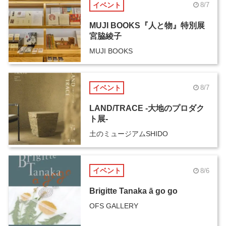
イベント
8/7
MUJI BOOKS『人と物』特別展
宮脇綾子
MUJI BOOKS
イベント
8/7
LAND/TRACE -大地のプロダク
ト展-
土のミュージアムSHIDO
イベント
8/6
Brigitte Tanaka ā go go
OFS GALLERY