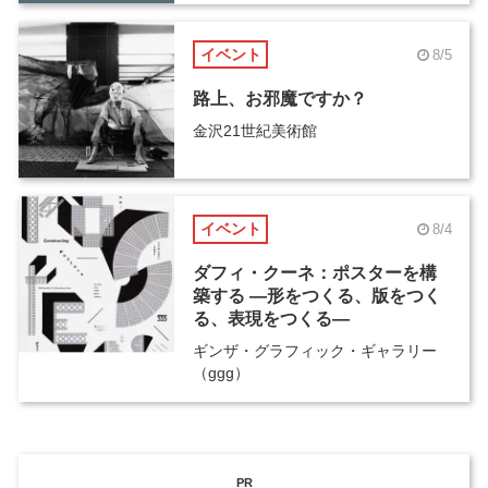
イベント
8/5
路上、お邪魔ですか？
金沢21世紀美術館
イベント
8/4
ダフィ・クーネ：ポスターを構
築する ―形をつくる、版をつく
る、表現をつくる―
ギンザ・グラフィック・ギャラリー
（ggg）
PR