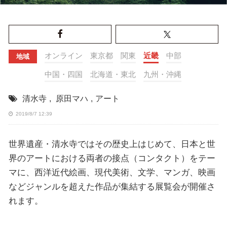
オンライン
東京都
関東
近畿
中部
地域
中国・四国
北海道・東北
九州・沖縄
清水寺
,
原田マハ
,
アート
2019/8/7 12:39
世界遺産・清水寺ではその歴史上はじめて、日本と世
界のアートにおける両者の接点（コンタクト）をテー
マに、西洋近代絵画、現代美術、文学、マンガ、映画
などジャンルを超えた作品が集結する展覧会が開催さ
れます。