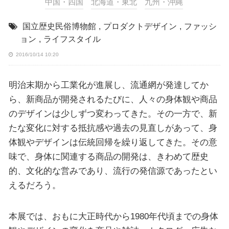
中国・四国
北海道・東北
九州・沖縄
国立歴史民俗博物館
,
プロダクトデザイン
,
ファッシ
ョン
,
ライフスタイル
2016/10/14 10:20
明治末期から工業化が進展し、流通網が発達してか
ら、新商品が開発されるたびに、人々の身体観や商品
のデザインは少しずつ変わってきた。その一方で、新
たな変化に対する抵抗感や過去の見直しがあって、身
体観やデザインは伝統回帰を繰り返してきた。その意
味で、身体に関連する商品の開発は、きわめて歴史
的、文化的な営みであり、流行の発信源であったとい
えるだろう。
本展では、おもに大正時代から1980年代頃までの身体