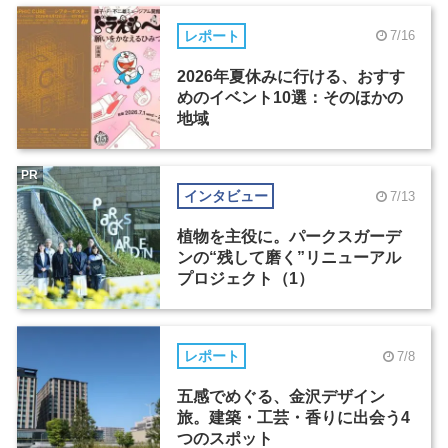
レポート
7/16
2026年夏休みに行ける、おすす
めのイベント10選：そのほかの
地域
PR
インタビュー
7/13
植物を主役に。パークスガーデ
ンの“残して磨く”リニューアル
プロジェクト（1）
レポート
7/8
五感でめぐる、金沢デザイン
旅。建築・工芸・香りに出会う4
つのスポット