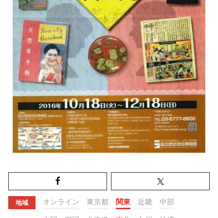
オンライン
東京都
関東
近畿
中部
地域