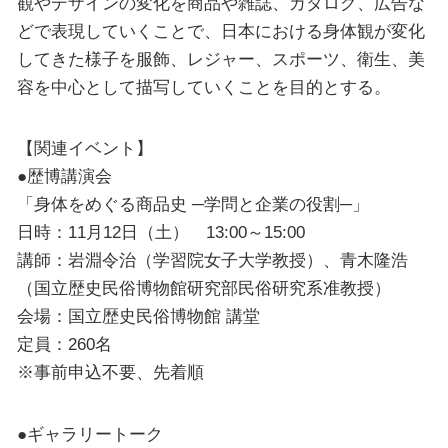
観やデザインの変化を商品や雑誌、カタログ、広告な
どで表現していくことで、日本における身体観が変化
してきた様子を服飾、レジャー、スポーツ、衛生、美
容を中心として描写していくことを目的とする。
【関連イベント】
●歴博講演会
「身体をめぐる商品史 ─学問と企業の役割─」
日時：11月12日（土） 13:00～15:00
講師：岩淵令治（学習院女子大学教授）、青木隆浩
（国立歴史民俗博物館研究部民俗研究系准教授）
会場：国立歴史民俗博物館 講堂
定員：260名
※事前申込不要、先着順
●ギャラリートーク