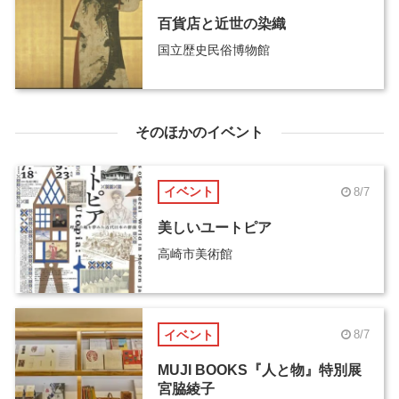
百貨店と近世の染織
国立歴史民俗博物館
そのほかのイベント
イベント
8/7
美しいユートピア
高崎市美術館
イベント
8/7
MUJI BOOKS『人と物』特別展
宮脇綾子