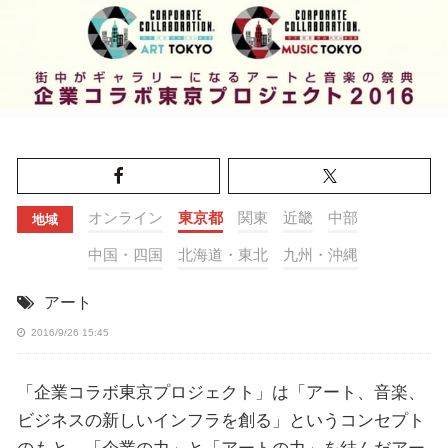
オンライン
東京都
関東
近畿
中部
地域
中国・四国
北海道・東北
九州・沖縄
アート
2016/9/26 15:45
「企業コラボ東京プロジェクト」は「アート、音楽、
ビジネスの新しいインフラを創る」というコンセプト