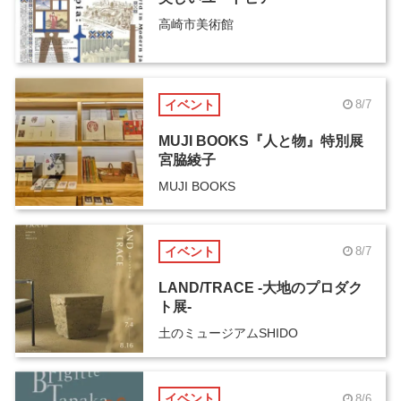
高崎市美術館
イベント
8/7
MUJI BOOKS『人と物』特別展
宮脇綾子
MUJI BOOKS
イベント
8/7
LAND/TRACE -大地のプロダク
ト展-
土のミュージアムSHIDO
イベント
8/6