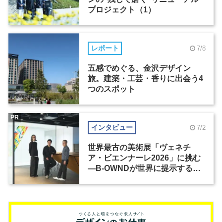
プロジェクト（1）
レポート
7/8
五感でめぐる、金沢デザイン
旅。建築・工芸・香りに出会う4
つのスポット
PR
インタビュー
7/2
世界最古の美術展「ヴェネチ
ア・ビエンナーレ2026」に挑む
―B-OWNDが世界に提示する美
の基準とは？（前編）