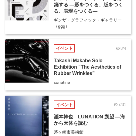
築する ―形をつくる、版をつく
る、表現をつくる―
ギンザ・グラフィック・ギャラリー
（ggg）
イベント
8/4
Takashi Makabe Solo
Exhibition “The Aesthetics of
Rubber Wrinkles”
sonatine
イベント
7/31
瀧本幹也 LUNATION 朔望 ―海
から天体を読む
茅ヶ崎市美術館