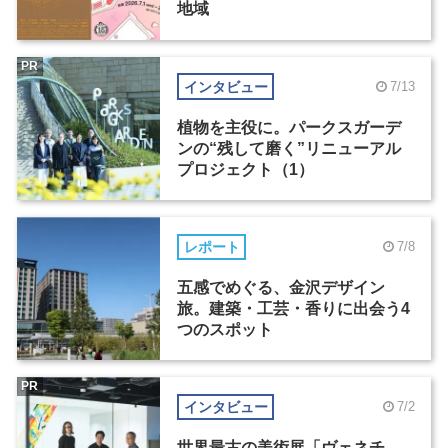
地域
PR
インタビュー
7/13
植物を主役に。パークスガーデ
ンの“残して磨く”リニューアル
プロジェクト（1）
レポート
7/8
五感でめぐる、金沢デザイン
旅。建築・工芸・香りに出会う4
つのスポット
PR
インタビュー
7/2
世界最古の美術展「ヴェネチ