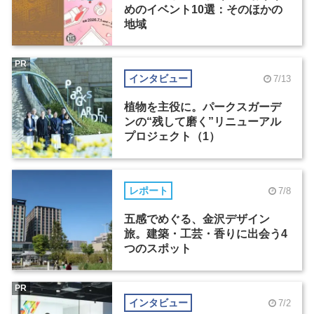
めのイベント10選：そのほかの
地域
PR
インタビュー
7/13
植物を主役に。パークスガーデ
ンの“残して磨く”リニューアル
プロジェクト（1）
レポート
7/8
五感でめぐる、金沢デザイン
旅。建築・工芸・香りに出会う4
つのスポット
PR
インタビュー
7/2