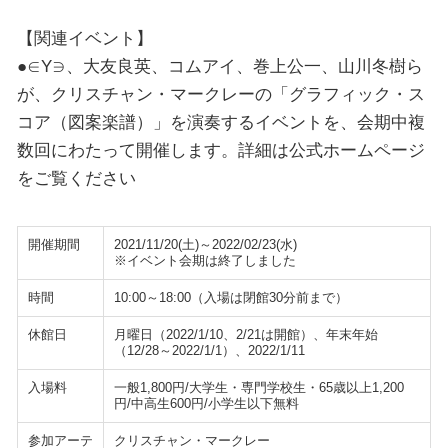
【関連イベント】
●∈Y∋、大友良英、コムアイ、巻上公一、山川冬樹ら
が、クリスチャン・マークレーの「グラフィック・ス
コア（図案楽譜）」を演奏するイベントを、会期中複
数回にわたって開催します。詳細は公式ホームページ
をご覧ください
開催期間
2021/11/20(土)～2022/02/23(水)
※イベント会期は終了しました
時間
10:00～18:00（入場は閉館30分前まで）
休館日
月曜日（2022/1/10、2/21は開館）、年末年始
（12/28～2022/1/1）、2022/1/11
入場料
一般1,800円/大学生・専門学校生・65歳以上1,200
円/中高生600円/小学生以下無料
参加アーテ
クリスチャン・マークレー