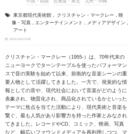
中国・四国
北海道・東北
九州・沖縄
東京都現代美術館
,
クリスチャン・マークレー
,
映
像・写真
,
エンターテインメント
,
メディアデザイン
,
アート
2021/10/4 9:05
クリスチャン・マークレー（1955-）は、70年代末の
ニューヨークでターンテーブルを使ったパフォーマン
スで音の実験を始めて以来、前衛的な音楽シーンの重
要人物として活躍してきました。一方で、視覚的な情
報としての音や、現代社会において音楽がどのように
表象され、物質化され、商品化されているかといった
テーマに焦点を当てた活動により、現代美術と音楽を
繋ぐ、最も人気があり影響力を持った作家とみなされ
てきました。レコードやCD、コミック、映画、写真
など、幅広いファウンドメディアを再利用しつつ、マ