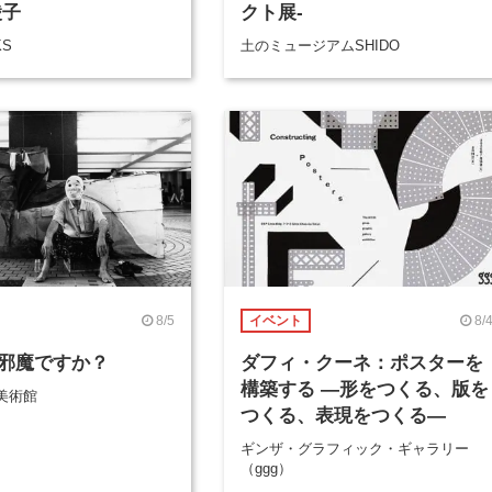
綾子
クト展-
KS
土のミュージアムSHIDO
8/5
8/
イベント
邪魔ですか？
ダフィ・クーネ：ポスターを
構築する ―形をつくる、版を
美術館
つくる、表現をつくる―
ギンザ・グラフィック・ギャラリー
（ggg）