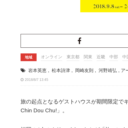
オンライン
東京都
関東
近畿
中部
中
地域
岩本英恵
,
松本詩津
,
岡崎友則
,
河野靖弘
,
ア
2018/8/7 13:45
旅の起点となるゲストハウスが期間限定で
Chin Dou Chu!」。