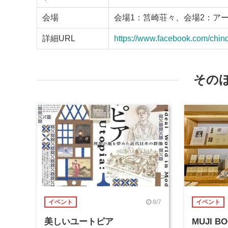
会場
会場1：筥崎荘々、会場2：ア
詳細URL
https://www.facebook.com/chin
その
8/7
イベント
イベント
美しいユートピア
MUJI 