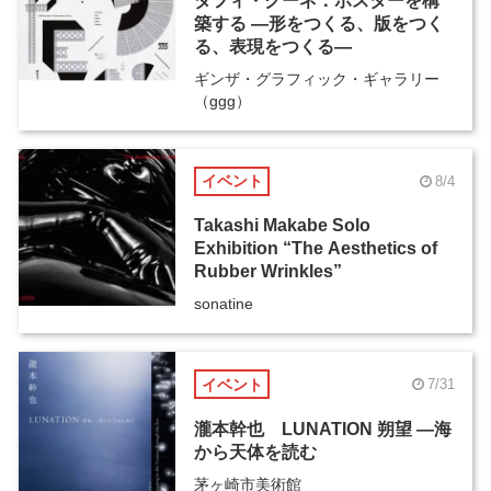
ダフィ・クーネ：ポスターを構
築する ―形をつくる、版をつく
る、表現をつくる―
ギンザ・グラフィック・ギャラリー
（ggg）
イベント
8/4
Takashi Makabe Solo
Exhibition “The Aesthetics of
Rubber Wrinkles”
sonatine
イベント
7/31
瀧本幹也 LUNATION 朔望 ―海
から天体を読む
茅ヶ崎市美術館