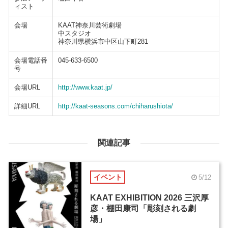
ィスト
会場
KAAT神奈川芸術劇場
中スタジオ
神奈川県横浜市中区山下町281
会場電話番
045-633-6500
号
会場URL
http://www.kaat.jp/
詳細URL
http://kaat-seasons.com/chiharushiota/
関連記事
イベント
5/12
KAAT EXHIBITION 2026 三沢厚
彦・棚田康司「彫刻される劇
場」