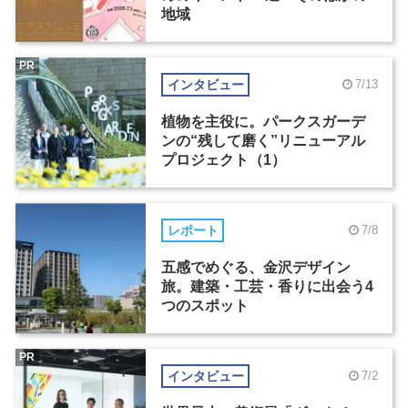
地域
PR
インタビュー
7/13
植物を主役に。パークスガーデ
ンの“残して磨く”リニューアル
プロジェクト（1）
レポート
7/8
五感でめぐる、金沢デザイン
旅。建築・工芸・香りに出会う4
つのスポット
PR
インタビュー
7/2