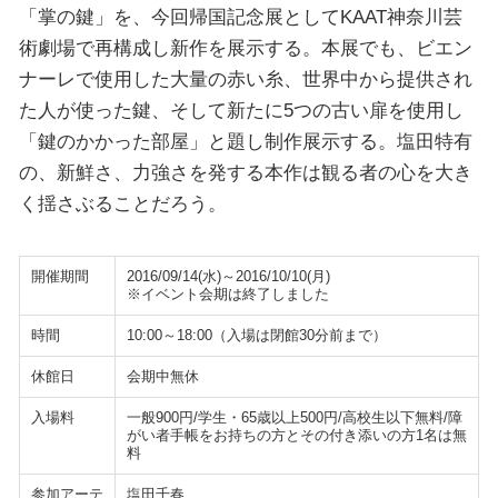
「掌の鍵」を、今回帰国記念展としてKAAT神奈川芸
術劇場で再構成し新作を展示する。本展でも、ビエン
ナーレで使用した大量の赤い糸、世界中から提供され
た人が使った鍵、そして新たに5つの古い扉を使用し
「鍵のかかった部屋」と題し制作展示する。塩田特有
の、新鮮さ、力強さを発する本作は観る者の心を大き
く揺さぶることだろう。
開催期間
2016/09/14(水)～2016/10/10(月)
※イベント会期は終了しました
時間
10:00～18:00（入場は閉館30分前まで）
休館日
会期中無休
入場料
一般900円/学生・65歳以上500円/高校生以下無料/障
がい者手帳をお持ちの方とその付き添いの方1名は無
料
参加アーテ
塩田千春