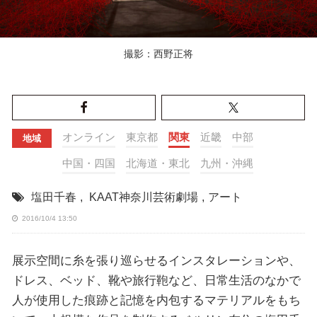
撮影：西野正将
オンライン
東京都
関東
近畿
中部
地域
中国・四国
北海道・東北
九州・沖縄
塩田千春
,
KAAT神奈川芸術劇場
,
アート
2016/10/4 13:50
展示空間に糸を張り巡らせるインスタレーションや、
ドレス、ベッド、靴や旅行鞄など、日常生活のなかで
人が使用した痕跡と記憶を内包するマテリアルをもち