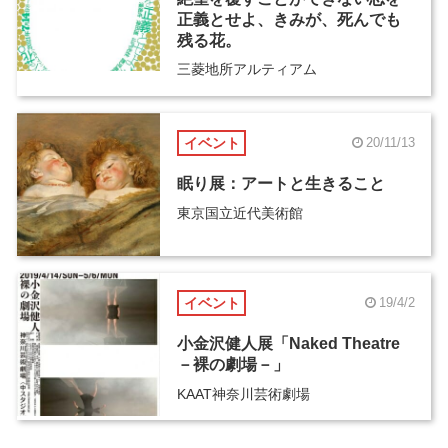
正義とせよ、きみが、死んでも
残る花。
三菱地所アルティアム
イベント
20/11/13
眠り展：アートと生きること
東京国立近代美術館
イベント
19/4/2
小金沢健人展「Naked Theatre
－裸の劇場－」
KAAT神奈川芸術劇場