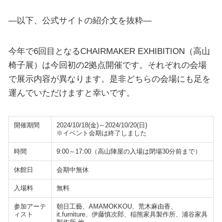
—以下、公式サイトの紹介文を抜粋—
今年で6回目となるCHAIRMAKER EXHIBITION（高山
椅子展）は今回初の2拠点開催です。それぞれの会場
で展示内容が異なります。是非どちらの会場にも足を
運んでいただけますと幸いです。
開催期間
2024/10/18(金)～2024/10/20(日)
※イベント会期は終了しました
時間
9:00～17:00（高山陣屋の入場は閉場30分前まで）
休館日
会期中無休
入場料
無料
参加アーテ
朝日工藝、AMAMOKKOU、荒木麻由香、
ィスト
it.furniture、伊藤慎次郎、稲熊家具製作所、浦谷家具