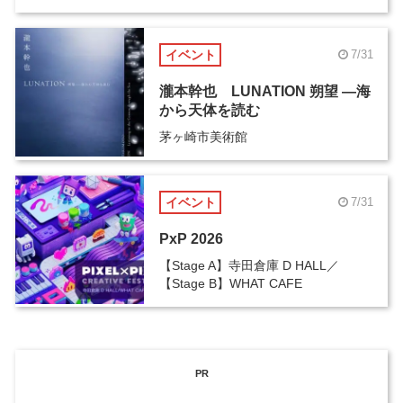
イベント
7/31
瀧本幹也 LUNATION 朔望 ―海
から天体を読む
茅ヶ崎市美術館
イベント
7/31
PxP 2026
【Stage A】寺田倉庫 D HALL／
【Stage B】WHAT CAFE
PR