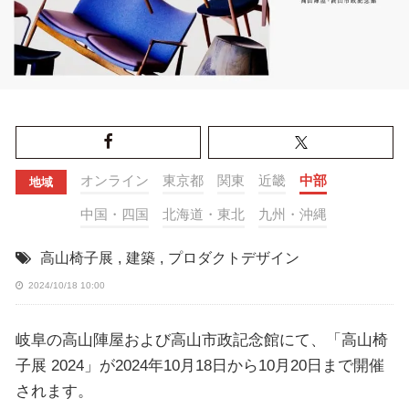
オンライン
東京都
関東
近畿
中部
地域
中国・四国
北海道・東北
九州・沖縄
高山椅子展
,
建築
,
プロダクトデザイン
2024/10/18 10:00
岐阜の高山陣屋および高山市政記念館にて、「高山椅
子展 2024」が2024年10月18日から10月20日まで開催
されます。