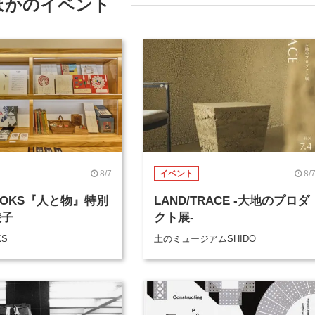
ほかのイベント
8/7
8/
イベント
BOOKS『人と物』特別
LAND/TRACE -大地のプロダ
綾子
クト展-
KS
土のミュージアムSHIDO