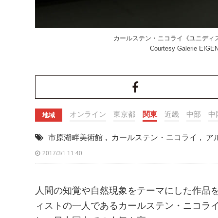
カールステン・ニコライ《ユニディスプレイ》, uni
Courtesy Galerie EIGEN
オンライン
東京都
関東
近畿
中部
中
地域
市原湖畔美術館
,
カールステン・ニコライ
,
ア
2017/3/1 11:40
人間の知覚や自然現象をテーマにした作品
ィストの一人であるカールステン・ニコラ