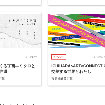
24/12/5
24/4/2
イベント
くる宇宙―ミクロと
ICHIHARA×ART×CONNECT
往還
交差する世界とわたし
術館
市原湖畔美術館