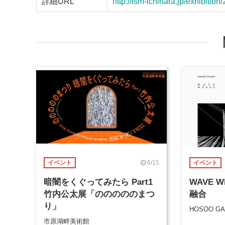
詳細URL
http://lsm-ichihara.jp/exhibition
6/15
イベント
イベント
暗闇をくぐってみたら Part1
WAVE 
竹内公太展「のののののまつ
融合
り」
HOSOO GA
市原湖畔美術館