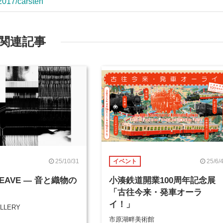
/2017/carsten
関連記事
25/10/31
25/6/
イベント
WEAVE ― 音と織物の
小湊鉄道開業100周年記念展
「古往今来・発車オーラ
イ！」
LLERY
市原湖畔美術館