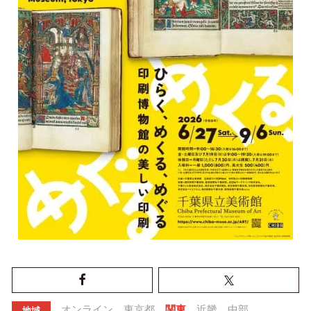
オンライン
東京都
関東
近畿
中部
地域