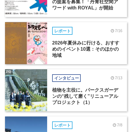
の提案を募集！「丹青社空間ア
ワード with ROYAL」が開始
レポート
7/16
2026年夏休みに行ける、おすす
めのイベント10選：そのほかの
地域
PR
インタビュー
7/13
植物を主役に。パークスガーデ
ンの“残して磨く”リニューアル
プロジェクト（1）
レポート
7/8