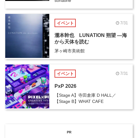
sonatine
イベント
7/31
瀧本幹也 LUNATION 朔望 ―海
から天体を読む
茅ヶ崎市美術館
イベント
7/31
PxP 2026
【Stage A】寺田倉庫 D HALL／
【Stage B】WHAT CAFE
PR