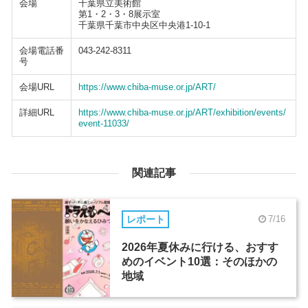
会場
千葉県立美術館
第1・2・3・8展示室
千葉県千葉市中央区中央港1-10-1
会場電話番
043-242-8311
号
会場URL
https://www.chiba-muse.or.jp/ART/
詳細URL
https://www.chiba-muse.or.jp/ART/exhibition/events/
event-11033/
関連記事
レポート
7/16
2026年夏休みに行ける、おすす
めのイベント10選：そのほかの
地域