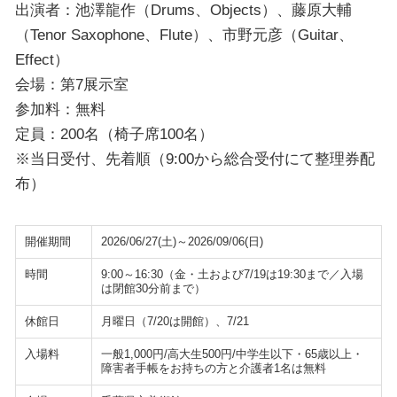
出演者：池澤龍作（Drums、Objects）、藤原大輔
（Tenor Saxophone、Flute）、市野元彦（Guitar、
Effect）
会場：第7展示室
参加料：無料
定員：200名（椅子席100名）
※当日受付、先着順（9:00から総合受付にて整理券配
布）
開催期間
2026/06/27(土)～2026/09/06(日)
時間
9:00～16:30（金・土および7/19は19:30まで／入場
は閉館30分前まで）
休館日
月曜日（7/20は開館）、7/21
入場料
一般1,000円/高大生500円/中学生以下・65歳以上・
障害者手帳をお持ちの方と介護者1名は無料