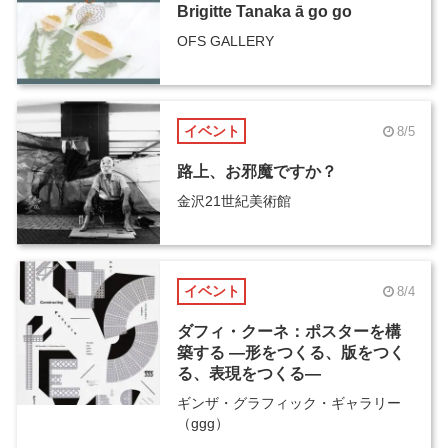
Brigitte Tanaka ā go go
OFS GALLERY
イベント
8/5
路上、お邪魔ですか？
金沢21世紀美術館
イベント
8/4
ダフィ・クーネ：ポスターを構
築する ―形をつくる、版をつく
る、表現をつくる―
ギンザ・グラフィック・ギャラリー
（ggg）