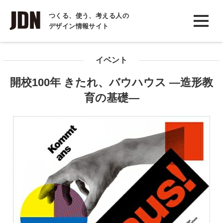
INTERVIEW
つくる、使う、考える人の
デザイン情報サイト
インタビュー
REPORT
イベント
レポート
開校100年 きたれ、バウハウス ―造形教
COLUMN
育の基礎―
コラム