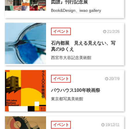
図譜』刊行記念展
Book&Design、iwao gallery
イベント
21/2/26
石内都展 見える見えない、写
真のゆくえ
西宮市大谷記念美術館
イベント
20/7/9
バウハウス100年映画祭
東京都写真美術館
イベント
19/12/11