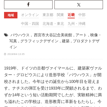
オンライン
東京都
関東
近畿
中部
地域
中国・四国
北海道・東北
九州・沖縄
バウハウス
,
西宮市大谷記念美術館
,
アート
,
映像・
写真
,
グラフィックデザイン
,
建築
,
プロダクトデザ
イン
2019/9/4 13:35
1919年、ドイツの古都ヴァイマールに、建築家ヴァル
ター・グロピウスにより造形学校「バウハウス」が開
校されました。今年はその誕生から100年目を迎えま
す。ナチスの弾圧を受け1933年に閉鎖されるまで、わ
ずか14年という短い活動期間でしたが、実験精神に満
ち溢れたこの学校は、造形教育に革新をもたらし、今