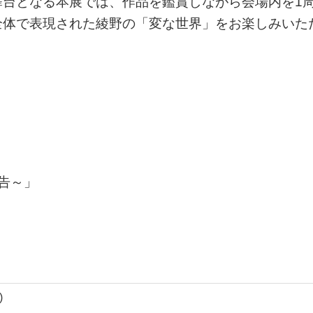
舞台となる本展では、作品を鑑賞しながら会場内を1
全体で表現された綾野の「変な世界」をお楽しみいた
告～」
)