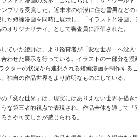
イラストと漫画の展示「こんにちは！！ザ・ワールド
グランプリを受賞した。近未来の砂漠に住む雪男などの
想した短編漫画を同時に展示し、「イラストと漫画、
品のオリジナリティ」として審査員に評価された。
作していた綾野は、より鑑賞者が「変な世界」へ没入
み合わせた展示を行っている。イラストの一部分を漫
ャラクターの状況から連想される短編漫画を制作する
れ、独自の作品世界をより鮮明なものにしている。
野の「変な世界」は、現実にはありえない世界を描き
ような第三者的視点で表現され、作品全体を通して「
しろさや可笑しさが感じられる。