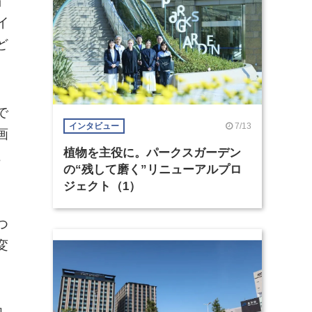
」
イ
ど
で
7/13
インタビュー
画
植物を主役に。パークスガーデン
こ
の“残して磨く”リニューアルプロ
ジェクト（1）
つ
変