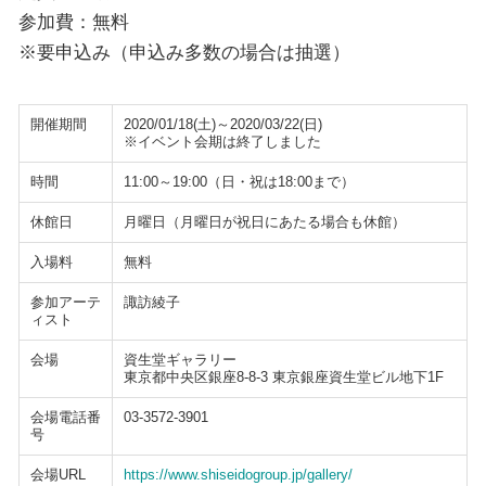
参加費：無料
※要申込み（申込み多数の場合は抽選）
開催期間
2020/01/18(土)～2020/03/22(日)
※イベント会期は終了しました
時間
11:00～19:00（日・祝は18:00まで）
休館日
月曜日（月曜日が祝日にあたる場合も休館）
入場料
無料
参加アーテ
諏訪綾子
ィスト
会場
資生堂ギャラリー
東京都中央区銀座8-8-3 東京銀座資生堂ビル地下1F
会場電話番
03-3572-3901
号
会場URL
https://www.shiseidogroup.jp/gallery/