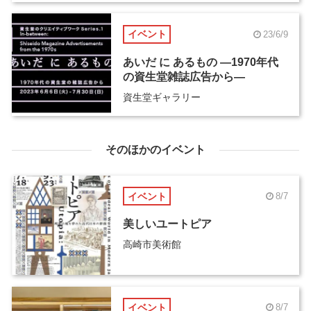
イベント
23/6/9
あいだ に あるもの ―1970年代
の資生堂雑誌広告から―
資生堂ギャラリー
そのほかのイベント
イベント
8/7
美しいユートピア
高崎市美術館
イベント
8/7