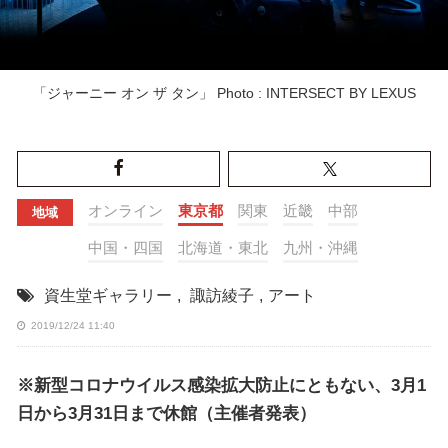
「ジャーニー オン ザ タン」 Photo : INTERSECT BY LEXUS
オンライン
東京都
関東
近畿
中部
地域
中国・四国
北海道・東北
九州・沖縄
資生堂ギャラリー
,
諏訪綾子
,
アート
2019/12/24 11:40
※新型コロナウイルス感染拡大防止にともない、3月1
日から3月31日まで休館（主催者発表）