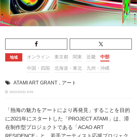
オンライン
東京都
関東
近畿
中部
地域
中国・四国
北海道・東北
九州・沖縄
ATAMI ART GRANT
,
アート
2022/10/31 9:05
「熱海の魅力をアートにより再発見」することを目的
に2021年にスタートした「PROJECT ATAMI」は、滞
在制作型プロジェクトである「ACAO ART
RESIDENCE」と、若手アーティスト応援プロジェク