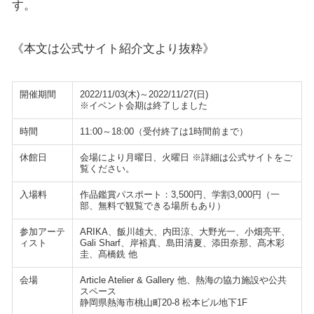
す。
《本文は公式サイト紹介文より抜粋》
開催期間
2022/11/03(木)～2022/11/27(日)
※イベント会期は終了しました
時間
11:00～18:00（受付終了は1時間前まで）
休館日
会場により月曜日、火曜日 ※詳細は公式サイトをご
覧ください。
入場料
作品鑑賞パスポート：3,500円、学割3,000円（一
部、無料で観覧できる場所もあり）
参加アーテ
ARIKA、飯川雄大、内田涼、大野光一、小畑亮平、
ィスト
Gali Sharf、岸裕真、島田清夏、添田奈那、髙木彩
圭、髙橋銑 他
会場
Article Atelier & Gallery 他、熱海の協力施設や公共
スペース
静岡県熱海市桃山町20-8 松本ビル地下1F