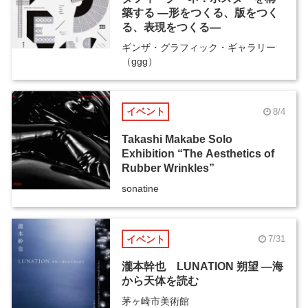
築する ―形をつくる、版をつく
る、表現をつくる―
ギンザ・グラフィック・ギャラリー
（ggg）
イベント
8/4
Takashi Makabe Solo
Exhibition “The Aesthetics of
Rubber Wrinkles”
sonatine
イベント
7/31
瀧本幹也 LUNATION 朔望 ―海
から天体を読む
茅ヶ崎市美術館