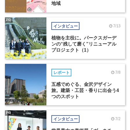
地域
PR
インタビュー
7/13
植物を主役に。パークスガーデ
ンの“残して磨く”リニューアル
プロジェクト（1）
レポート
7/8
五感でめぐる、金沢デザイン
旅。建築・工芸・香りに出会う4
つのスポット
PR
インタビュー
7/2