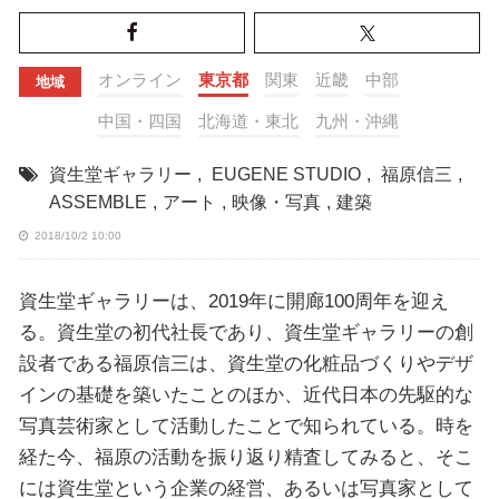
オンライン
東京都
関東
近畿
中部
地域
中国・四国
北海道・東北
九州・沖縄
資生堂ギャラリー
,
EUGENE STUDIO
,
福原信三
,
ASSEMBLE
,
アート
,
映像・写真
,
建築
2018/10/2 10:00
資生堂ギャラリーは、2019年に開廊100周年を迎え
る。資生堂の初代社長であり、資生堂ギャラリーの創
設者である福原信三は、資生堂の化粧品づくりやデザ
インの基礎を築いたことのほか、近代日本の先駆的な
写真芸術家として活動したことで知られている。時を
経た今、福原の活動を振り返り精査してみると、そこ
には資生堂という企業の経営、あるいは写真家として