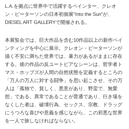
L.A.を拠点に世界中で活躍するペインター、クレオ
ン・ピーターソンの日本初個展“Into the Sun”が、
DIESEL ART GALLERYで開催される。
本展覧会では、巨大作品を含む10作品以上の新作ペイ
ンティングを中心に展示。クレオン・ピーターソンが
描く不安に満ちた世界では、暴力があるがままに存在
する。彼の作品の反ユートピアなシーンは、哲学者ト
マス・ホッブズが人間の自然状態を定義するところの
「万人の万人に対する闘争」を思い起こさせ、その万
人は「孤独で、貧しく、悪意があり、野蛮で、無愛
想」である。異常であることが普通であり、行き場を
なくした者は、破壊行為、セックス、宗教、ドラッグ
にうつろな喜びや意義を感じながら、この邪悪な世界
を一人で旅しなければならない。