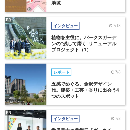
地域
PR
インタビュー
7/13
植物を主役に。パークスガーデ
ンの“残して磨く”リニューアル
プロジェクト（1）
レポート
7/8
五感でめぐる、金沢デザイン
旅。建築・工芸・香りに出会う4
つのスポット
PR
インタビュー
7/2