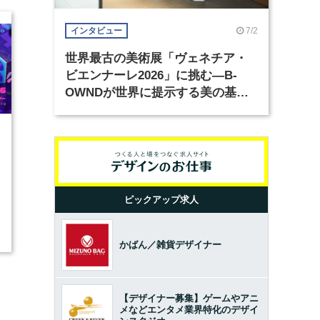
7/2
インタビュー
世界最古の美術展「ヴェネチア・
ビエンナーレ2026」に挑む―B-
OWNDが世界に提示する美の基準
とは？（前編）
1
ピックアップ求人
かばん／雑貨デザイナー
【デザイナー募集】ゲームやアニ
メなどエンタメ業界特化のデザイ