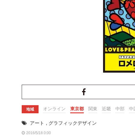
オンライン
東京都
関東
近畿
中部
中
地域
アート
,
グラフィックデザイン
2016/5/18 0:00