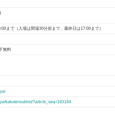
)
日20:00まで（入場は閉場30分前まで、最終日は17:00まで）
下無料
ya/
uya/kakutensublist/?article_seq=183164