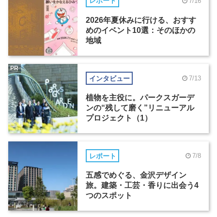
レポート
7/16
2026年夏休みに行ける、おすす
めのイベント10選：そのほかの
地域
PR
インタビュー
7/13
植物を主役に。パークスガーデ
ンの“残して磨く”リニューアル
プロジェクト（1）
レポート
7/8
五感でめぐる、金沢デザイン
旅。建築・工芸・香りに出会う4
つのスポット