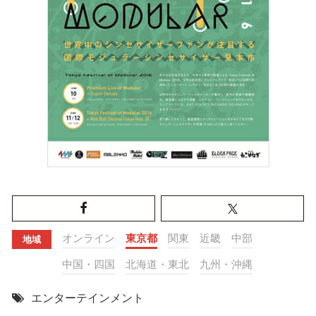
オンライン
東京都
関東
近畿
中部
地域
中国・四国
北海道・東北
九州・沖縄
エンターテインメント