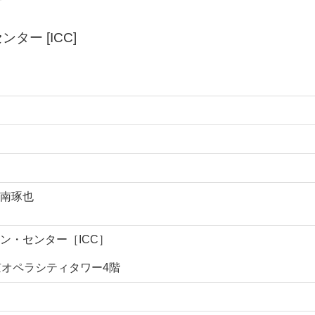
ー [ICC]
南琢也
ン・センター［ICC］
東京オペラシティタワー4階