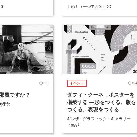
KS
土のミュージアムSHIDO
8/5
8/
イベント
邪魔ですか？
ダフィ・クーネ：ポスターを
構築する ―形をつくる、版を
美術館
つくる、表現をつくる―
ギンザ・グラフィック・ギャラリー
（ggg）