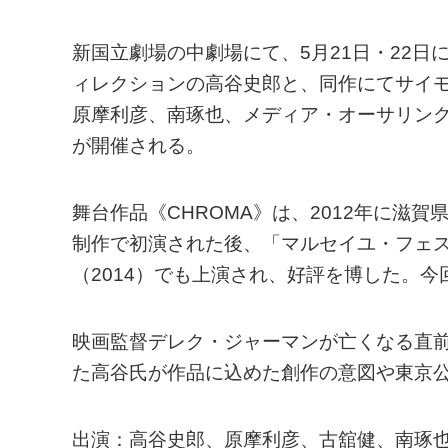
新国立劇場の中劇場にて、5月21日・22日
ィレクションの高谷史郎と、同作にてサイ
原摩利彦、南琢也、メディア・オーサリン
が開催される。
舞台作品《CHROMA》は、2012年に滋
制作で初演された後、「マルセイユ・フェス
（2014）でも上演され、好評を博した。
映画監督デレク・ジャーマンが亡くなる直
た高谷氏が作品に込めた創作の意図や東京
出演：高谷史郎、原摩利彦、古舘健、南琢