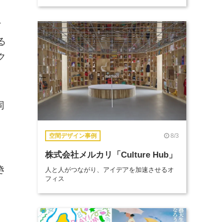
デ
る
ク
同
8/3
空間デザイン事例
株式会社メルカリ「Culture Hub」
き
人と人がつながり、アイデアを加速させるオ
フィス