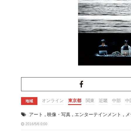
オンライン
東京都
関東
近畿
中部
中
地域
アート
,
映像・写真
,
エンターテインメント
,
メ
2016/5/6 0:00