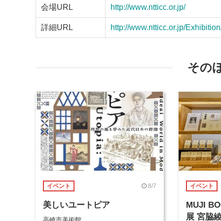
会場URL
http://www.ntticc.or.jp/
詳細URL
http://www.ntticc.or.jp/Exhibit
その
8/7
イベント
イベント
美しいユートピア
MUJI 
展 宮脇
高崎市美術館