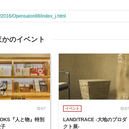
ion/2016/Opensalon88/index_j.html
ほかのイベント
8/7
8/
イベント
BOOKS『人と物』特別
LAND/TRACE -大地のプロダ
綾子
クト展-