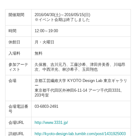
開催期間
2016/04/30(土)～2016/05/15(日)
※イベント会期は終了しました
時間
12:00～19:00
休館日
月・火曜日
入場料
無料
参加アーテ
久保雅、吉川元乃、工藤沙希、津田井美香、川端昂
ィスト
次、中西洋光、林沙希子、玉田翔也
会場
京都工芸繊維大学 KYOTO Design Lab 東京ギャラリ
ー
東京都千代田区外神田6-11-14 アーツ千代田3331,
203号室
会場電話番
03-6803-2491
号
会場URL
http://www.3331.jp/
詳細URL
http://kyoto-design-lab.tumblr.com/post/1431925003