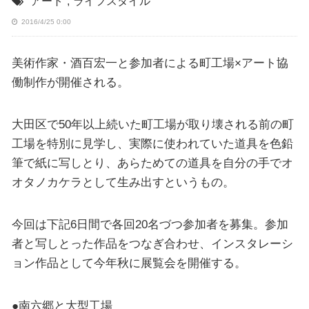
アート
,
ライフスタイル
2016/4/25 0:00
美術作家・酒百宏一と参加者による町工場×アート協
働制作が開催される。
大田区で50年以上続いた町工場が取り壊される前の町
工場を特別に見学し、実際に使われていた道具を色鉛
筆で紙に写しとり、あらためての道具を自分の手でオ
オタノカケラとして生み出すというもの。
今回は下記6日間で各回20名づつ参加者を募集。参加
者と写しとった作品をつなぎ合わせ、インスタレーシ
ョン作品として今年秋に展覧会を開催する。
●南六郷と大型工場