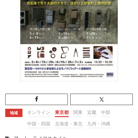
オンライン
東京都
関東
近畿
中部
地域
中国・四国
北海道・東北
九州・沖縄