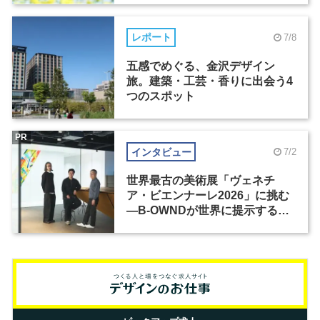
レポート
7/8
五感でめぐる、金沢デザイン
旅。建築・工芸・香りに出会う4
つのスポット
PR
インタビュー
7/2
世界最古の美術展「ヴェネチ
ア・ビエンナーレ2026」に挑む
―B-OWNDが世界に提示する美
の基準とは？（前編）