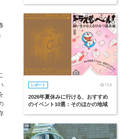
春
」
こ
ハ
7/16
レポート
を
2026年夏休みに行ける、おすすめ
の
のイベント10選：そのほかの地域
存
PR