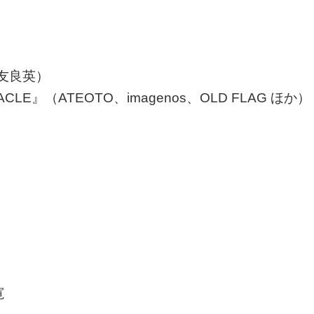
、大友良英）
TACLE』（ATEOTO、imagenos、OLD FLAG ほか）
寛