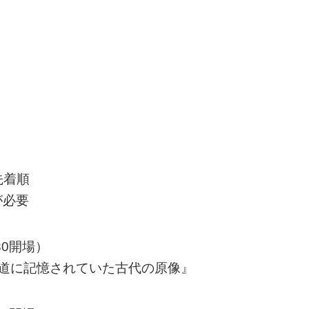
先着順
が必要
:30開場）
古神道に記憶されていた古代の原像』