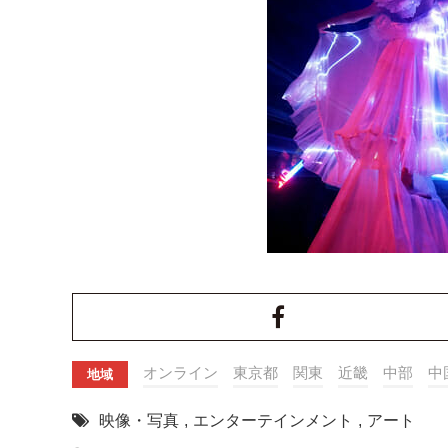
オンライン
東京都
関東
近畿
中部
中
地域
映像・写真
,
エンターテインメント
,
アート