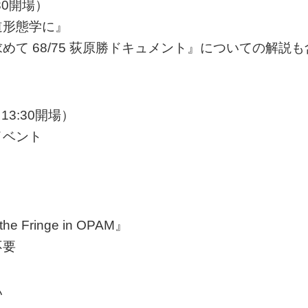
:30開場）
道形態学に』
て 68/75 荻原勝ドキュメント』についての解説も
13:30開場）
イベント
Fringe in OPAM』
不要
い