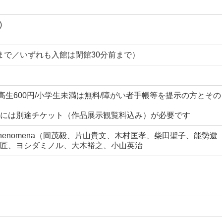
)
0:00まで／いずれも入館は閉館30分前まで）
/小中高生600円/小学生未満は無料/障がい者手帳等を提示の方とその
には別途チケット（作品展示観覧料込み）が必要です
enomena（岡茂毅、片山貴文、木村匡孝、柴田聖子、能勢遊
匠、ヨシダミノル、大木裕之、小山英治