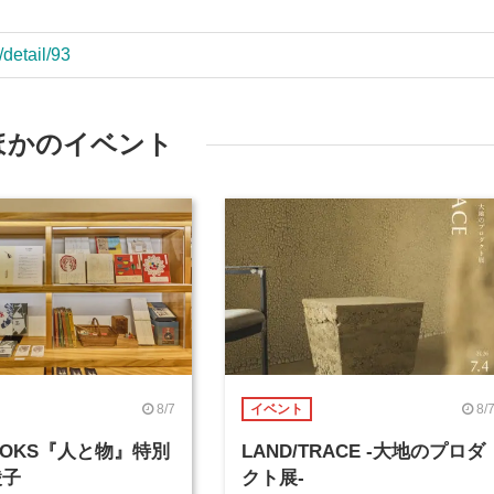
/detail/93
ほかのイベント
8/7
8/
イベント
BOOKS『人と物』特別
LAND/TRACE -大地のプロダ
綾子
クト展-