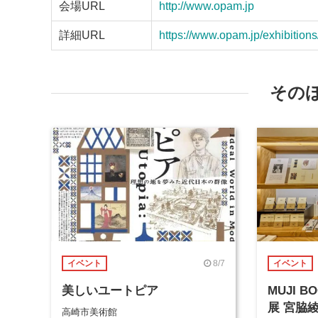
会場URL
http://www.opam.jp
詳細URL
https://www.opam.jp/exhibitions
その
8/7
イベント
イベント
美しいユートピア
MUJI 
展 宮脇
高崎市美術館