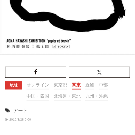
オンライン
東京都
関東
近畿
中部
地域
中国・四国
北海道・東北
九州・沖縄
アート
2016/3/28 0:00