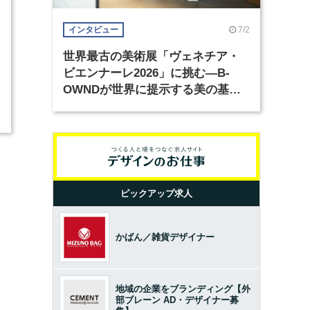
4
7/2
インタビュー
世界最古の美術展「ヴェネチア・
ビエンナーレ2026」に挑む―B-
OWNDが世界に提示する美の基準
とは？（前編）
ピックアップ求人
かばん／雑貨デザイナー
地域の企業をブランディング【外
部ブレーン AD・デザイナー募