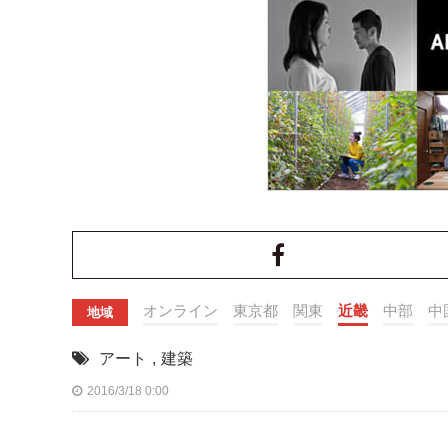
オンライン
東京都
関東
近畿
中部
中
地域
アート
,
建築
2016/3/18 0:00