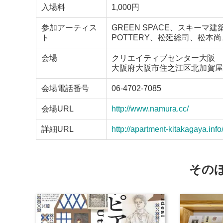
入場料
1,000円
参加アーティス
GREEN SPACE、スキーマ建築計
ト
POTTERY、松延総司、松本尚、吉行良
会場
クリエイティブセンター大阪
大阪府大阪市住之江区北加賀屋4-
会場電話番号
06-4702-7085
会場URL
http://www.namura.cc/
詳細URL
http://apartment-kitakagaya.info
その