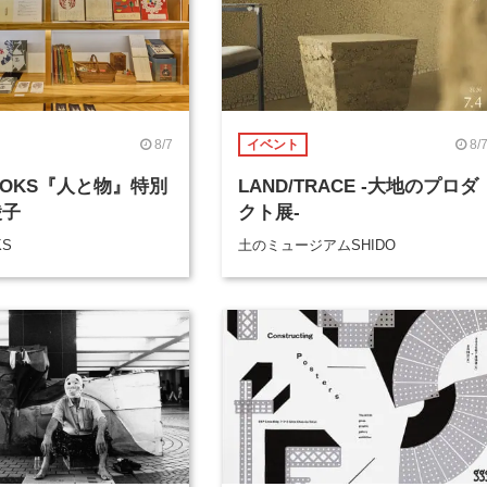
8/7
8/
イベント
BOOKS『人と物』特別
LAND/TRACE -大地のプロダ
綾子
クト展-
KS
土のミュージアムSHIDO