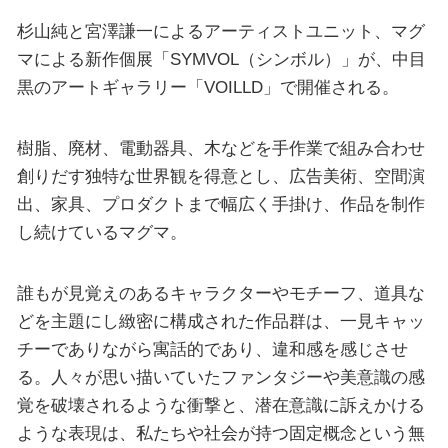
杉山純と宮澤謙一によるアーティストユニット、マグ
マによる新作個展「SYMVOL（シンボル）」が、中目
黒のアートギャラリー「VOILLD」で開催される。
樹脂、廃材、電動器具、木などを手作業で組み合わせ
創りだす独特な世界観を得意とし、広告美術、空間演
出、家具、プロダクトまで幅広く手掛け、作品を制作
し続けているマグマ。
誰もが見覚えのあるキャラクターやモチーフ、道具な
どを主題にし緻密に構成された作品群は、一見キャッ
チーでありながら寓話的であり、違和感を感じさせ
る。人々が思い描いていたファンタジーや美意識の感
覚を破壊されるような衝撃と、潜在意識に訴えかける
ような表現は、私たちや社会が持つ固定概念という無