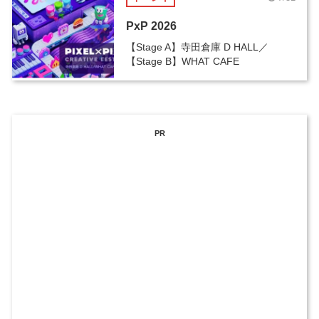
PxP 2026
【Stage A】寺田倉庫 D HALL／
【Stage B】WHAT CAFE
PR