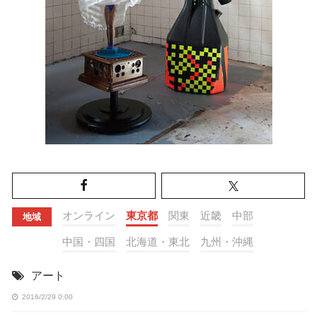
オンライン
東京都
関東
近畿
中部
地域
中国・四国
北海道・東北
九州・沖縄
アート
2016/2/29 0:00