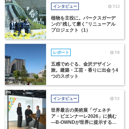
PR
インタビュー
7/13
植物を主役に。パークスガーデ
ンの“残して磨く”リニューアル
プロジェクト（1）
レポート
7/8
五感でめぐる、金沢デザイン
旅。建築・工芸・香りに出会う4
つのスポット
PR
インタビュー
7/2
世界最古の美術展「ヴェネチ
ア・ビエンナーレ2026」に挑む
―B-OWNDが世界に提示する美
の基準とは？（前編）