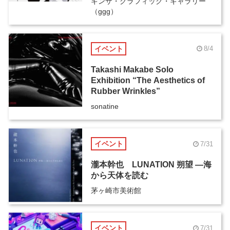
ギンザ・グラフィック・ギャラリー
（ggg）
イベント
8/4
Takashi Makabe Solo
Exhibition “The Aesthetics of
Rubber Wrinkles”
sonatine
イベント
7/31
瀧本幹也 LUNATION 朔望 ―海
から天体を読む
茅ヶ崎市美術館
イベント
7/31