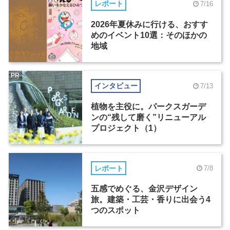
レポート
7/16
2026年夏休みに行ける、おすす
めのイベント10選：そのほかの
地域
PR
インタビュー
7/13
植物を主役に。パークスガーデ
ンの“残して磨く”リニューアル
プロジェクト（1）
レポート
7/8
五感でめぐる、金沢デザイン
旅。建築・工芸・香りに出会う4
つのスポット