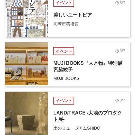
イベント
8/7
美しいユートピア
高崎市美術館
イベント
8/7
MUJI BOOKS『人と物』特別展
宮脇綾子
MUJI BOOKS
イベント
8/7
LAND/TRACE -大地のプロダク
ト展-
土のミュージアムSHIDO