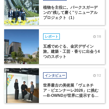
植物を主役に。パークスガーデ
ンの“残して磨く”リニューアル
プロジェクト（1）
レポート
7/8
五感でめぐる、金沢デザイン
旅。建築・工芸・香りに出会う4
つのスポット
PR
インタビュー
7/2
世界最古の美術展「ヴェネチ
ア・ビエンナーレ2026」に挑む
―B-OWNDが世界に提示する美
の基準とは？（前編）