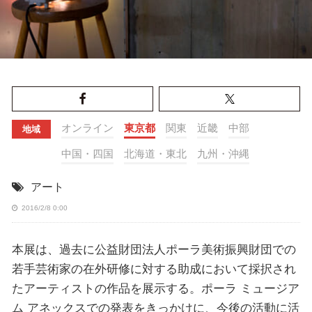
オンライン
東京都
関東
近畿
中部
地域
中国・四国
北海道・東北
九州・沖縄
アート
2016/2/8 0:00
本展は、過去に公益財団法人ポーラ美術振興財団での
若手芸術家の在外研修に対する助成において採択され
たアーティストの作品を展示する。ポーラ ミュージア
ム アネックスでの発表をきっかけに、今後の活動に活