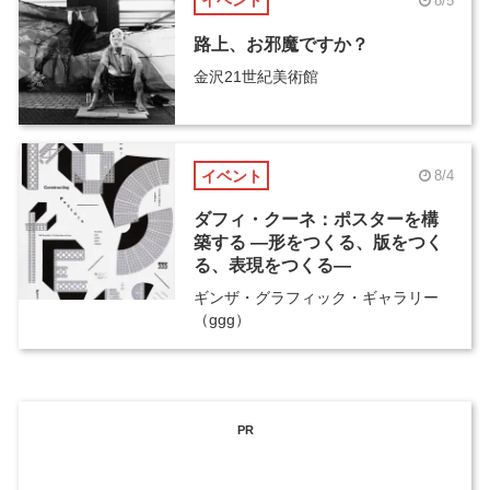
イベント
8/5
路上、お邪魔ですか？
金沢21世紀美術館
イベント
8/4
ダフィ・クーネ：ポスターを構
築する ―形をつくる、版をつく
る、表現をつくる―
ギンザ・グラフィック・ギャラリー
（ggg）
PR