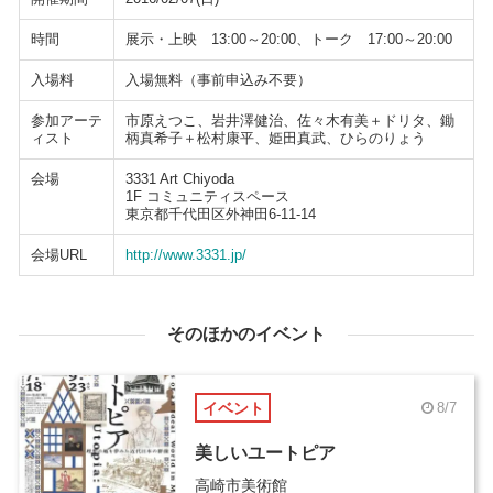
時間
展示・上映 13:00～20:00、トーク 17:00～20:00
入場料
入場無料（事前申込み不要）
参加アーテ
市原えつこ、岩井澤健治、佐々木有美＋ドリタ、鋤
ィスト
柄真希子＋松村康平、姫田真武、ひらのりょう
会場
3331 Art Chiyoda
1F コミュニティスペース
東京都千代田区外神田6-11-14
会場URL
http://www.3331.jp/
そのほかのイベント
イベント
8/7
美しいユートピア
高崎市美術館