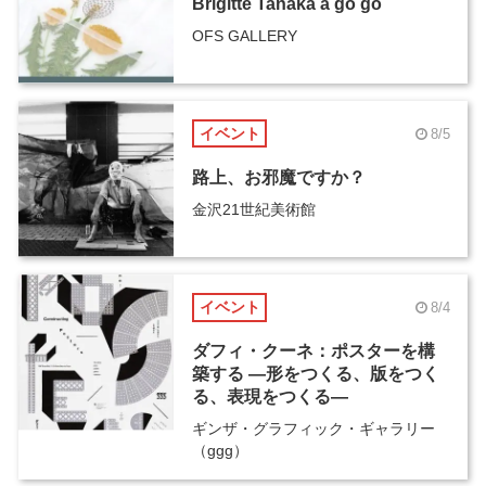
Brigitte Tanaka ā go go
OFS GALLERY
イベント
8/5
路上、お邪魔ですか？
金沢21世紀美術館
イベント
8/4
ダフィ・クーネ：ポスターを構
築する ―形をつくる、版をつく
る、表現をつくる―
ギンザ・グラフィック・ギャラリー
（ggg）