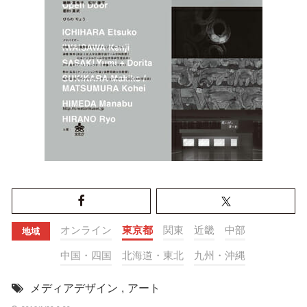
オンライン
東京都
関東
近畿
中部
地域
中国・四国
北海道・東北
九州・沖縄
メディアデザイン
,
アート