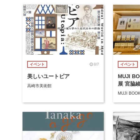
8/7
イベント
イベント
美しいユートピア
MUJI 
展 宮脇
高崎市美術館
MUJI BOO