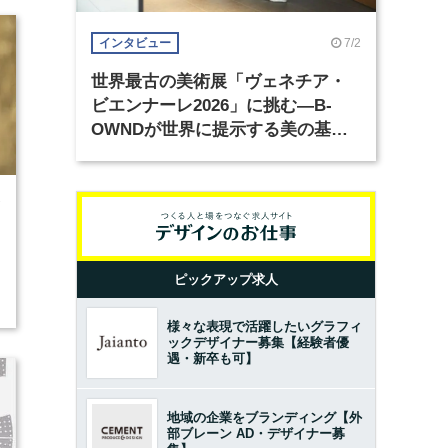
7/2
インタビュー
世界最古の美術展「ヴェネチア・
ビエンナーレ2026」に挑む―B-
OWNDが世界に提示する美の基準
とは？（前編）
7
ピックアップ求人
様々な表現で活躍したいグラフィ
ックデザイナー募集【経験者優
遇・新卒も可】
地域の企業をブランディング【外
部ブレーン AD・デザイナー募