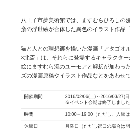
八王子市夢美術館では、ますむらひろしの
斎の浮世絵が合体した異色のイラスト作品「
猫と人との理想郷を描いた漫画「アタゴオ
×北斎」は、それらに登場するキャラクタ
絵にますむら流のユーモアと解釈が加わっ
ズの漫画原稿やイラスト作品などをあわせ
開催期間
2016/02/06(土)～2016/03/27(日
※イベント会期は終了しました
時間
10:00～19:00（ただし、入
休館日
月曜日（ただし祝日の場合は開