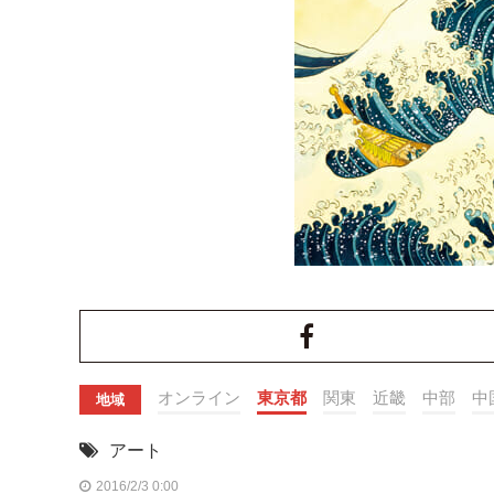
オンライン
東京都
関東
近畿
中部
中
地域
アート
2016/2/3 0:00