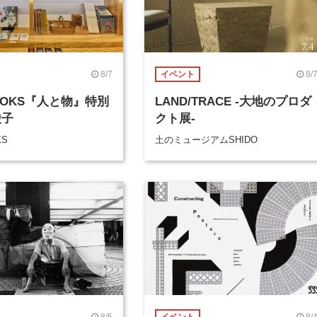
8/7
8/
イベント
BOOKS『人と物』特別
LAND/TRACE -大地のプロダ
綾子
クト展-
KS
土のミュージアムSHIDO
8/5
8/