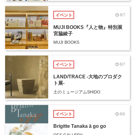
イベント
8/7
MUJI BOOKS『人と物』特別展
宮脇綾子
MUJI BOOKS
イベント
8/7
LAND/TRACE -大地のプロダク
ト展-
土のミュージアムSHIDO
イベント
8/6
Brigitte Tanaka ā go go
OFS GALLERY