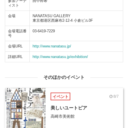
参加アーテ
田中幹希
ィスト
会場
NANATASU GALLERY
東京都港区西麻布2-12-4 小倉ビル3F
会場電話番
03-6419-7229
号
会場URL
http://www.nanatasu.jp/
詳細URL
http://www.nanatasu.jp/exhibition/
そのほかのイベント
イベント
8/7
美しいユートピア
高崎市美術館