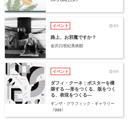
イベント
8/5
路上、お邪魔ですか？
金沢21世紀美術館
イベント
8/4
ダフィ・クーネ：ポスターを構
築する ―形をつくる、版をつく
る、表現をつくる―
ギンザ・グラフィック・ギャラリー
（ggg）