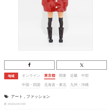
オンライン
東京都
関東
近畿
中部
地域
中国・四国
北海道・東北
九州・沖縄
アート
,
ファッション
2016/1/26 0:00