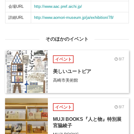
会場URL
http://www.aac.pref.aichi.jp/
詳細URL
http://www.aomori-museum.jp/ja/exhibition/78/
そのほかのイベント
イベント
8/7
美しいユートピア
高崎市美術館
イベント
8/7
MUJI BOOKS『人と物』特別展
宮脇綾子