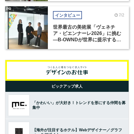
PR
インタビュー
7/2
世界最古の美術展「ヴェネチ
ア・ビエンナーレ2026」に挑む
―B-OWNDが世界に提示する美
の基準とは？（前編）
ピックアップ求人
「かわいい」が大好き！トレンドを形にする仲間を募
集中
【海外が注目するホテル】Webデザイナー／グラフ