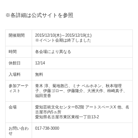
※各詳細は公式サイトを参照
開催期間
2015/12/10(木)～2015/12/19(土)
※イベント会期は終了しました
時間
各会場により異なる
休館日
12/14
入場料
無料
参加アーテ
青木 淳、菊地敦己、ミナ ペルホネン、秋本瑠理
ィスト
子、伊藤ゴロー、伊藤隆介、大洲大作、柿崎真子、
福田里香
会場
愛知芸術文化センターB2階 アートスペースX 他、名
古屋市内5ヵ所
愛知県名古屋市東区東桜一丁目13-2
お問い合わ
017-738-3000
せ