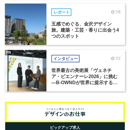
レポート
7/8
五感でめぐる、金沢デザイン
旅。建築・工芸・香りに出会う4
つのスポット
PR
インタビュー
7/2
世界最古の美術展「ヴェネチ
ア・ビエンナーレ2026」に挑む
―B-OWNDが世界に提示する美
の基準とは？（前編）
ピックアップ求人