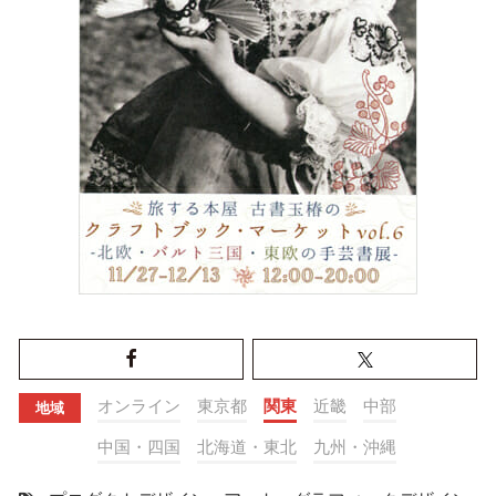
オンライン
東京都
関東
近畿
中部
地域
中国・四国
北海道・東北
九州・沖縄