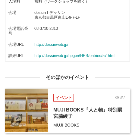
入場料
無料（ワークショップを除く）
会場
dessin I デッサン
東京都目黒区東山1-9-7-1F
会場電話番
03-3710-2310
号
会場URL
http://dessinweb.jp/
詳細URL
http://dessinweb.jp/hpgen/HPB/entries/57.html
そのほかのイベント
イベント
8/7
MUJI BOOKS『人と物』特別展
宮脇綾子
MUJI BOOKS